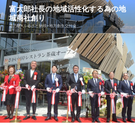
コ
富太郎社長の地域活性化する為の地
ン
域商社創り
テ
ン
道の駅×ふるさと納税×地方創生交付金
ツ
へ
ス
キ
ッ
プ