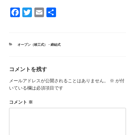
F
T
E
共
a
wi
m
有
c
tt
ail
e
er
カ
オープン（竣工式）・締結式
b
テ
ゴ
o
リ
ー
o
コメントを残す
k
メールアドレスが公開されることはありません。
※
が付
いている欄は必須項目です
コメント
※