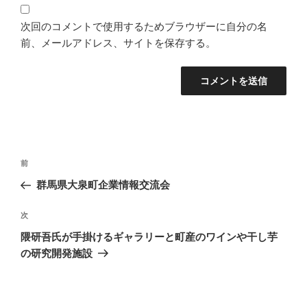
次回のコメントで使用するためブラウザーに自分の名
前、メールアドレス、サイトを保存する。
投
過
前
稿
去
群馬県大泉町企業情報交流会
ナ
の
ビ
投
次
次
稿
ゲ
の
隈研吾氏が手掛けるギャラリーと町産のワインや干し芋
投
ー
の研究開発施設
稿
シ
ョ