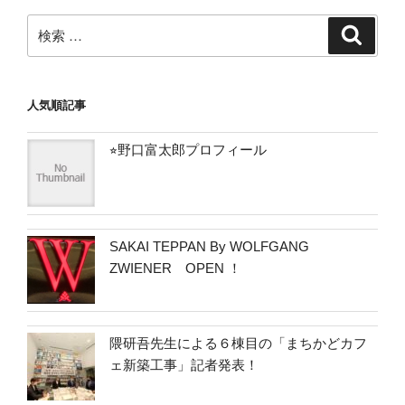
ン
検
検
索
索:
人気順記事
⭐︎野口富太郎プロフィール
SAKAI TEPPAN By WOLFGANG
ZWIENER OPEN ！
隈研吾先生による６棟目の「まちかどカフ
ェ新築工事」記者発表！