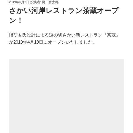
投
2019年6月2日
投稿者:
野口富太郎
稿
さかい河岸レストラン茶蔵オープ
日:
ン！
隈研吾氏設計による道の駅さかい新レストラン『茶蔵』
が2019年4月19日にオープンいたしました。