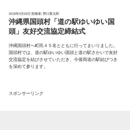
投
2018年4月26日
投稿者:
野口富太郎
稿
沖縄県国頭村「道の駅ゆいゆい国
日:
頭」友好交流協定締結式
沖縄国頭村へ町民４５名とともに行ってまいりました。
国頭村では、道の駅ゆいゆい国頭と道の駅さかいで友好
交流協定を結びさせていただき、今後両道の駅結びつき
を深めて参ります。
スポンサーリンク