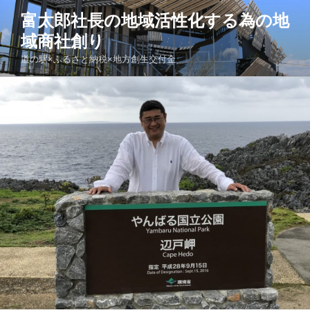
コ
富太郎社長の地域活性化する為の地
ン
域商社創り
テ
ン
道の駅×ふるさと納税×地方創生交付金
ツ
へ
ス
キ
ッ
プ