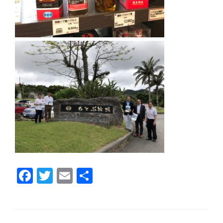
F
T
E
共
a
wi
m
有
c
tt
ail