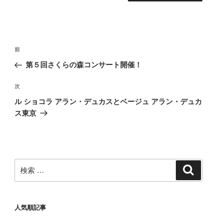
投
過
前
稿
去
第５回さくらの森コンサート開催！
ナ
の
ビ
投
次
次
稿
ゲ
の
ル ショコラ アラン・デュカスとベージュ アラン・デュカ
投
ー
ス東京
稿
シ
ョ
ン
検
検
索
索:
人気順記事