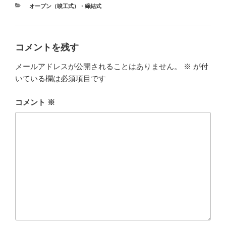
e
er
カ
オープン（竣工式）・締結式
b
テ
ゴ
o
リ
ー
o
コメントを残す
k
メールアドレスが公開されることはありません。
※
が付
いている欄は必須項目です
コメント
※