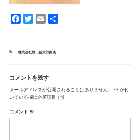
F
T
E
共
a
wi
m
有
c
tt
ail
e
er
カ
株式会社野口徳太郎商店
b
テ
ゴ
o
リ
ー
o
コメントを残す
k
メールアドレスが公開されることはありません。
※
が付
いている欄は必須項目です
コメント
※