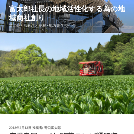
コ
富太郎社長の地域活性化する為の地
ン
域商社創り
テ
ン
道の駅×ふるさと納税×地方創生交付金
ツ
へ
ス
キ
ッ
プ
投
2018年4月13日
投稿者:
野口富太郎
稿