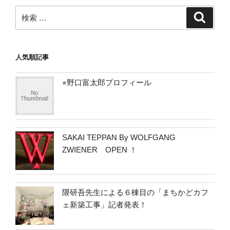
ン
検
検
索
索:
人気順記事
⭐︎野口富太郎プロフィール
SAKAI TEPPAN By WOLFGANG
ZWIENER OPEN ！
隈研吾先生による６棟目の「まちかどカフ
ェ新築工事」記者発表！