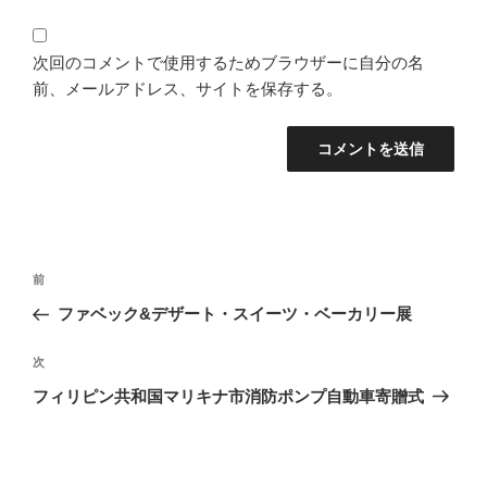
次回のコメントで使用するためブラウザーに自分の名
前、メールアドレス、サイトを保存する。
投
過
前
稿
去
ファベック&デザート・スイーツ・ベーカリー展
ナ
の
ビ
投
次
次
稿
ゲ
の
フィリピン共和国マリキナ市消防ポンプ自動車寄贈式
投
ー
稿
シ
ョ