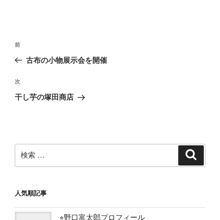
投
過
前
稿
去
古布の小物展示会を開催
ナ
の
ビ
投
次
次
稿
ゲ
の
干し芋の塚田商店
投
ー
稿
シ
ョ
ン
検
検
索
索:
人気順記事
⭐︎野口富太郎プロフィール