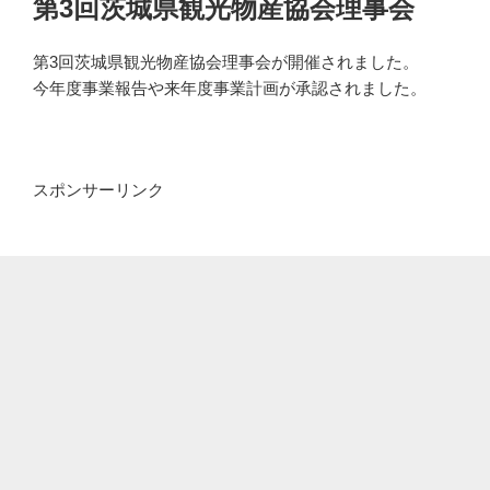
第3回茨城県観光物産協会理事会
日:
第3回茨城県観光物産協会理事会が開催されました。
今年度事業報告や来年度事業計画が承認されました。
スポンサーリンク