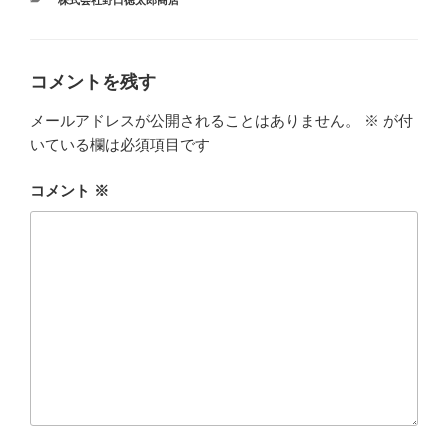
株式会社野口徳太郎商店
b
テ
ゴ
o
リ
ー
o
コメントを残す
k
メールアドレスが公開されることはありません。
※
が付
いている欄は必須項目です
コメント
※