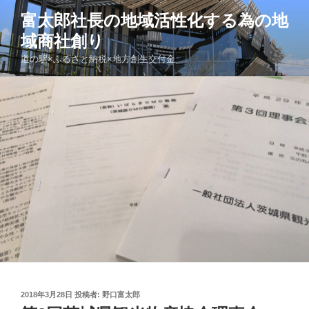
コ
富太郎社長の地域活性化する為の地
ン
域商社創り
テ
ン
道の駅×ふるさと納税×地方創生交付金
ツ
へ
ス
キ
ッ
プ
投
2018年3月28日
投稿者:
野口富太郎
稿