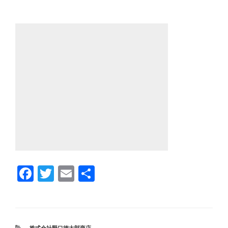
F
T
E
共
a
wi
m
有
c
tt
ail
e
er
カ